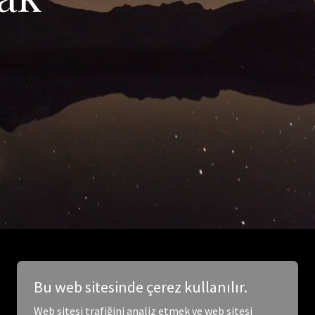
Bu web sitesinde çerez kullanılır.
Web sitesi trafiğini analiz etmek ve web sitesi