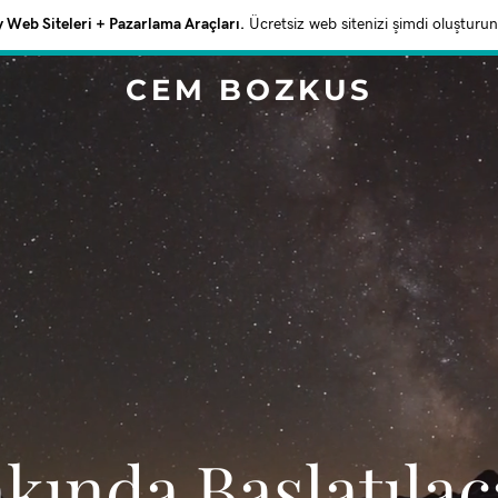
Web Siteleri + Pazarlama Araçları.
Ücretsiz web sitenizi şimdi oluşturun
CEM BOZKUS
akında Başlatıla