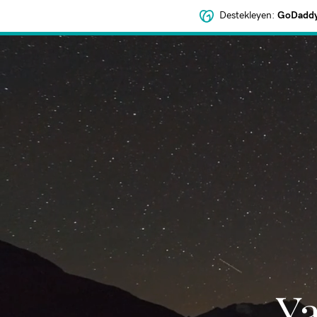
Destekleyen:
GoDaddy 
‌Y