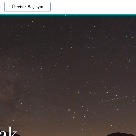
.
Ücretsiz Başlayın
cak